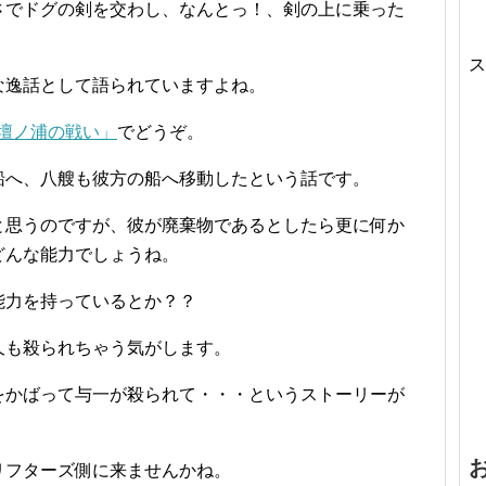
さでドグの剣を交わし、なんとっ！、剣の上に乗った
ス
な逸話として語られていますよね。
ia 壇ノ浦の戦い」
でどうぞ。
船へ、八艘も彼方の船へ移動したという話です。
と思うのですが、彼が廃棄物であるとしたら更に何か
どんな能力でしょうね。
能力を持っているとか？？
久も殺られちゃう気がします。
をかばって与一が殺られて・・・というストーリーが
リフターズ側に来ませんかね。