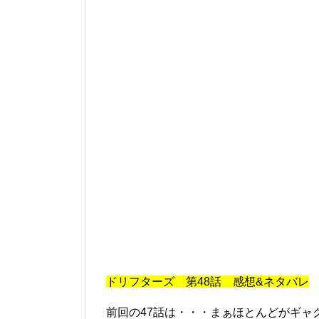
ドリフターズ 第48話 感想&ネタバレ
前回の47話は・・・まぁほとんどがギャ