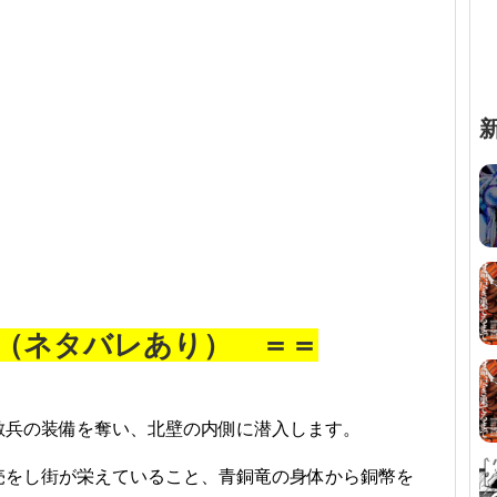
じ（ネタバレあり） ＝＝
敵兵の装備を奪い、北壁の内側に潜入します。
売をし街が栄えていること、青銅竜の身体から銅幣を