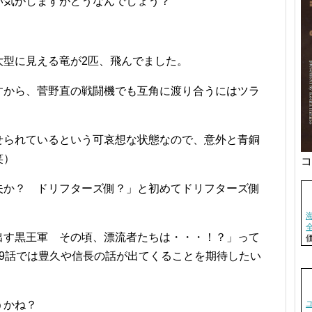
い気がしますがどうなんでしょう？
大型に見える竜が2匹、飛んでました。
すから、菅野直の戦闘機でも互角に渡り合うにはツラ
せられているという可哀想な状態なので、意外と青銅
笑）
コ
夫か？ ドリフターズ側？」と初めてドリフターズ側
出す黒王軍 その頃、漂流者たちは・・・！？」って
9話では豊久や信長の話が出てくることを期待したい
うかね？