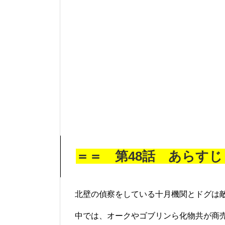
＝＝ 第48話 あらす
北壁の偵察をしている十月機関とドグは
中では、オークやゴブリンら化物共が商