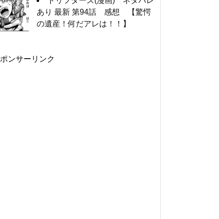
ドリフターズ(漫画) ネタバレ
あり 最新 第94話 感想 【驚愕
の遺産！何だアレは！！】
ポンサーリンク