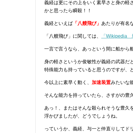
義経は更にその上をいく素早さと身の軽
かと思ったら瞬殺！！
義経といえば
「八艘飛び」
あたりが有名
「八艘飛び」に関しては、
「Wikiped
一言で言うなら、あっという間に船から
身の軽さというか俊敏性が義経の武器だ
特殊能力も持っていると思うのですが、
今以上に素早く動く、
加速装置
みたいな
そんな能力を持っていたら、さすがの豊
あっ！、またはそんな殺られそうな豊久
浮かびましたが、どうでしょうね。
っていうか、義経、与一と仲直りしてド