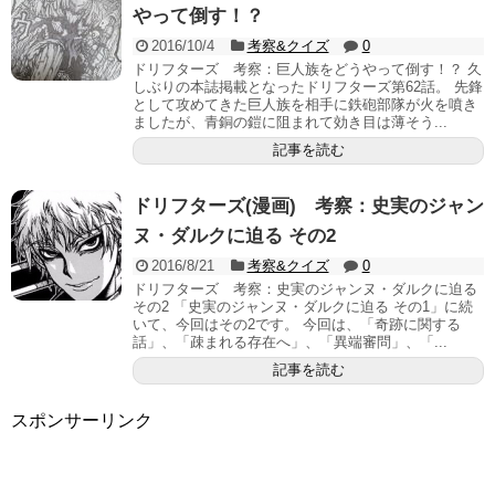
やって倒す！？
2016/10/4
考察&クイズ
0
ドリフターズ 考察：巨人族をどうやって倒す！？ 久
しぶりの本誌掲載となったドリフターズ第62話。 先鋒
として攻めてきた巨人族を相手に鉄砲部隊が火を噴き
ましたが、青銅の鎧に阻まれて効き目は薄そう...
記事を読む
ドリフターズ(漫画) 考察：史実のジャン
ヌ・ダルクに迫る その2
2016/8/21
考察&クイズ
0
ドリフターズ 考察：史実のジャンヌ・ダルクに迫る
その2 「史実のジャンヌ・ダルクに迫る その1」に続
いて、今回はその2です。 今回は、「奇跡に関する
話」、「疎まれる存在へ」、「異端審問」、「...
記事を読む
スポンサーリンク