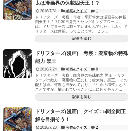
太は漫画界の休載四天王！？
2016/7/31
考察&クイズ
1
ドリフターズ 考察：作者・平野耕太は漫画界の休載
四天王！？ 7月30日発売のヤングキングアワーズに
は、ドリフターズは載っていませんでした。 はい、ド
リフターズは休載、ってことです。 ヒラ...
記事を読む
ドリフターズ(漫画) 考察：廃棄物の特殊
能力 黒王
2016/7/24
考察&クイズ
0
ドリフターズ 考察：廃棄物の特殊能力 黒王 ドリフ
ターズの敵方・廃棄物の王にして総大将、黒王。 その
能力は既に何度も描かれており、「生命の増殖」との
ことですが、描かれていること以上に何か色々と...
記事を読む
ドリフターズ(漫画) クイズ：5問全問正
解を目指そう！
2016/7/23
考察&クイズ
2