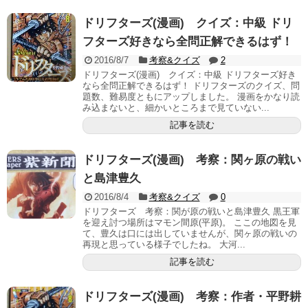
ドリフターズ(漫画) クイズ：中級 ドリ
フターズ好きなら全問正解できるはず！
2016/8/7
考察&クイズ
2
ドリフターズ(漫画) クイズ：中級 ドリフターズ好き
なら全問正解できるはず！ ドリフターズのクイズ、問
題数、難易度ともにアップしました。 漫画をかなり読
み込まないと、細かいところまで見ていない...
記事を読む
ドリフターズ(漫画) 考察：関ヶ原の戦い
と島津豊久
2016/8/4
考察&クイズ
0
ドリフターズ 考察：関が原の戦いと島津豊久 黒王軍
を迎え討つ場所はマモン間原(平原)。 ここの地図を見
て、豊久は口には出していませんが、関ヶ原の戦いの
再現と思っている様子でしたね。 大河...
記事を読む
ドリフターズ(漫画) 考察：作者・平野耕