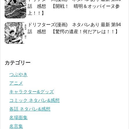
話 感想 【開戦！ 晴明＆オッパイーヌ参
上！！】
ドリフターズ(漫画) ネタバレあり 最新 第94
話 感想 【驚愕の遺産！何だアレは！！】
カテゴリー
つぶやき
アニメ
キャラクター&グッズ
コミック ネタバレ&感想
各話 ネタバレ&感想
名場面集
名言集