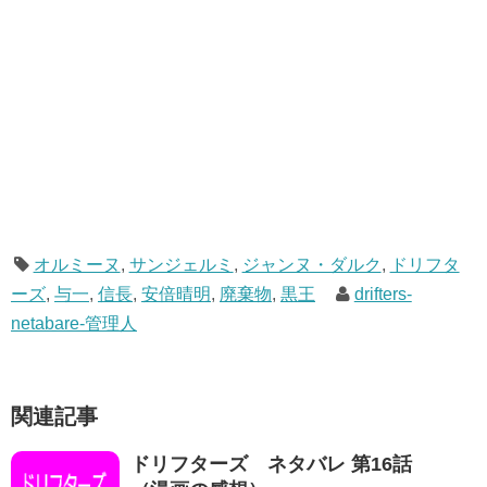
オルミーヌ
,
サンジェルミ
,
ジャンヌ・ダルク
,
ドリフタ
ーズ
,
与一
,
信長
,
安倍晴明
,
廃棄物
,
黒王
drifters-
netabare-管理人
関連記事
ドリフターズ ネタバレ 第16話