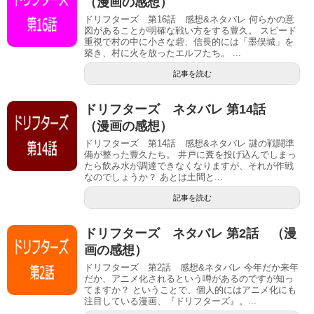
（漫画の感想）
ドリフターズ 第16話 感想&ネタバレ 何らかの意
図があることが明確な戦い方をする豊久。 スピード
重視で村の中に小さな砦、信長的には「墨俣城」を
築き、村に火を放ったエルフたち。 ...
記事を読む
ドリフターズ ネタバレ 第14話
（漫画の感想）
ドリフターズ 第14話 感想&ネタバレ 謎の戦闘準
備が整った豊久たち。 井戸に糞を投げ込んでしまっ
たら飲み水が調達できなくなりますが、それが作戦
なのでしょうか？ あとは土間と...
記事を読む
ドリフターズ ネタバレ 第2話 （漫
画の感想）
ドリフターズ 第2話 感想&ネタバレ 今年だか来年
だか、アニメ化されるという噂があるのですが知っ
てますか？ ということで、個人的にはアニメ化にも
注目している漫画、『ドリフターズ』。...