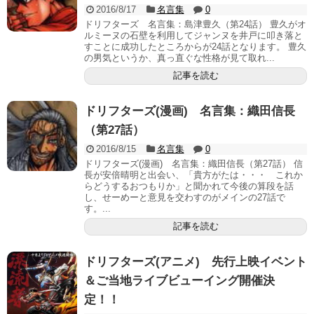
2016/8/17
名言集
0
ドリフターズ 名言集：島津豊久（第24話） 豊久がオ
ルミーヌの石壁を利用してジャンヌを井戸に叩き落と
すことに成功したところからが24話となります。 豊久
の男気というか、真っ直ぐな性格が見て取れ...
記事を読む
ドリフターズ(漫画) 名言集：織田信長
（第27話）
2016/8/15
名言集
0
ドリフターズ(漫画) 名言集：織田信長（第27話） 信
長が安倍晴明と出会い、「貴方がたは・・・ これか
らどうするおつもりか」と聞かれて今後の算段を話
し、せーめーと意見を交わすのがメインの27話で
す。...
記事を読む
ドリフターズ(アニメ) 先行上映イベント
＆ご当地ライブビューイング開催決
定！！