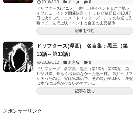
2016/8/13
アニメ
0
ドリフターズ(アニメ) 先行上映イベント＆ご当地ラ
イブビューイング開催決定！！ テレビ放送日が10月7
日に決まったアニメ「ドリフターズ」。 その放送に先
駆けて、先行上映イベントと全国の主要都市...
記事を読む
ドリフターズ(漫画) 名言集：黒王（第
13話～第33話）
2016/8/12
名言集
0
ドリフターズ 名言集：黒王（第13話～第33話） 第
12話以降、長らく出番のなかった黒王様。 次にセリフ
があったのは、実は第20話で、その次が第33話！ 序盤
は本当に出番が少ないのですが...
記事を読む
スポンサーリンク