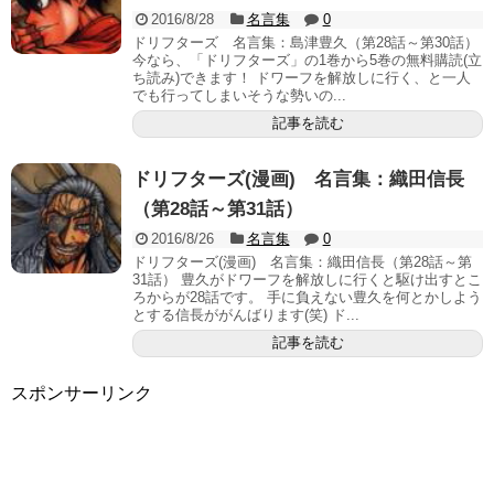
2016/8/28
名言集
0
ドリフターズ 名言集：島津豊久（第28話～第30話）
今なら、「ドリフターズ」の1巻から5巻の無料購読(立
ち読み)できます！ ドワーフを解放しに行く、と一人
でも行ってしまいそうな勢いの...
記事を読む
ドリフターズ(漫画) 名言集：織田信長
（第28話～第31話）
2016/8/26
名言集
0
ドリフターズ(漫画) 名言集：織田信長（第28話～第
31話） 豊久がドワーフを解放しに行くと駆け出すとこ
ろからが28話です。 手に負えない豊久を何とかしよう
とする信長ががんばります(笑) ド...
記事を読む
スポンサーリンク