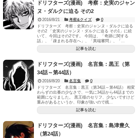
ドリフターズ(漫画) 考察：史実のジャン
ヌ・ダルクに迫る その2
2016/8/21
考察&クイズ
0
ドリフターズ 考察：史実のジャンヌ・ダルクに迫る
その2 「史実のジャンヌ・ダルクに迫る その1」に続
いて、今回はその2です。 今回は、「奇跡に関する
話」、「疎まれる存在へ」、「異端審問」、「...
記事を読む
ドリフターズ(漫画) 名言集：黒王（第
34話～第44話）
2016/8/20
名言集
0
ドリフターズ 名言集：黒王（第34話～第44話） 相変
わらずの出番の少なさで、一気に34話から44話までの
範囲になりました。 黒王様のセリフ、少ないですけど
重みがあるというか、印象が強いので残...
記事を読む
ドリフターズ(漫画) 名言集：島津豊久
（第24話）