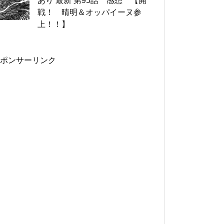
あり 最新 第95話 感想 【開
戦！ 晴明＆オッパイーヌ参
上！！】
ポンサーリンク