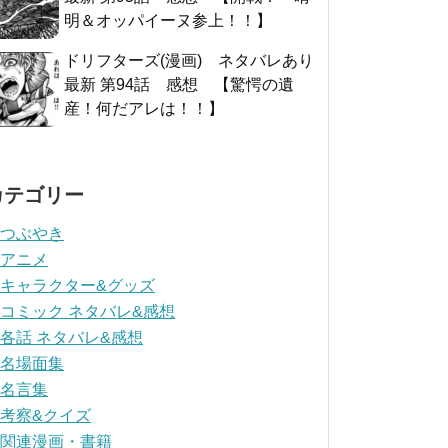
明＆オッパイーヌ参上！！】
ドリフターズ(漫画) ネタバレあり
最新 第94話 感想 【驚愕の遺
産！何だアレは！！】
カテゴリー
つぶやき
アニメ
キャラクター&グッズ
コミック ネタバレ&感想
各話 ネタバレ&感想
名場面集
名言集
考察&クイズ
関連漫画・書籍