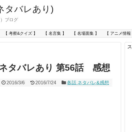
ネタバレあり)
意）ブログ
【 考察&クイズ 】
【 名言集 】
【 名場面集 】
【 アニメ情報
ス
ネタバレあり 第56話 感想
2016/3/6
2016/7/24
各話 ネタバレ&感想