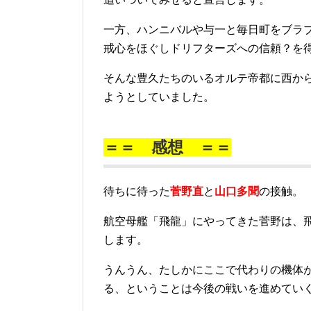
一方、ハンニバルや与一と毎日町をブラ
戒心をほぐしドリフターズへの信頼？を
そんな豊久たちのいるオルテ帝都に西か
ようとしていました。
＝＝ 感想 ＝＝
待ちに待った
菅野直
と
山口多聞
の接触。
航空母艦「飛龍」にやってきた菅野は、
します。
うんうん、たしかにここで代わりの機体
る、ということは今後の戦いを進めてい