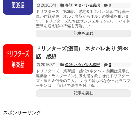
2016/3/4
各話 ネタバレ&感想
0
ドリフターズ 第39話 感想&ネタバレ 38話では黒王
軍が作戦変更、オルテ奪取からオルテの壊滅を狙いま
す。 ドリフターズたちはサンジェルミンのテーバイ神
聖隊を迎え戦の準備も万端、い...
記事を読む
ドリフターズ(漫画) ネタバレあり 第38
話 感想
2016/3/1
各話 ネタバレ&感想
0
ドリフターズ 第38話 感想&ネタバレ 前回は見事に
廃棄物・ラスプーチンに煮え湯を飲ませたドリフター
ズ・豊久＆信長の二人。 ぐうの音も出なかったラスプ
ーチンは、「戦さで決着を付ける...
記事を読む
スポンサーリンク