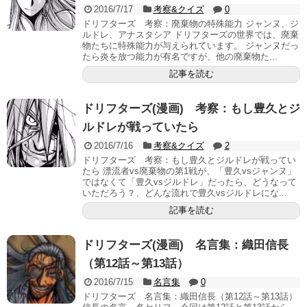
2016/7/17
考察&クイズ
0
ドリフターズ 考察：廃棄物の特殊能力 ジャンヌ、ジ
ルドレ、アナスタシア ドリフターズの世界では、廃棄
物たちに特殊能力が与えられています。 ジャンヌだっ
たら炎を放つ能力が有名ですが、他の廃棄物た...
記事を読む
ドリフターズ(漫画) 考察：もし豊久とジ
ルドレが戦っていたら
2016/7/16
考察&クイズ
2
ドリフターズ 考察：もし豊久とジルドレが戦ってい
たら 漂流者vs廃棄物の第1戦が、「豊久vsジャンヌ」
ではなくて「豊久vsジルドレ」だったら、どうなって
いただろう？、どんな流れで豊久vsジルドレにな...
記事を読む
ドリフターズ(漫画) 名言集：織田信長
（第12話～第13話）
2016/7/15
名言集
0
ドリフターズ 名言集：織田信長（第12話～第13話）