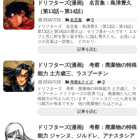
ドリフターズ(漫画) 名言集：島津豊久
（第13話～第14話）
2016/7/19
名言集
0
ドリフターズ 名言集：島津豊久（第13話～第14話）
第13話と第14話の豊久は、セリフ多かったです！ エル
フと共に村を取り返す戦いに臨む豊久たち。 お笑いよ
りの言葉は一切無し、どのセリ...
記事を読む
ドリフターズ(漫画) 考察：廃棄物の特殊
能力 土方歳三、ラスプーチン
2016/7/18
考察&クイズ
0
ドリフターズ 考察：廃棄物の特殊能力 土方歳三、ラ
スプーチン ドリフターズの世界では、廃棄物たちに特
殊能力が与えられています。 ジャンヌだったら炎を放
つ能力が有名ですが、他の廃棄物たちはどのよ...
記事を読む
ドリフターズ(漫画) 考察：廃棄物の特殊
能力 ジャンヌ、ジルドレ、アナスタシア