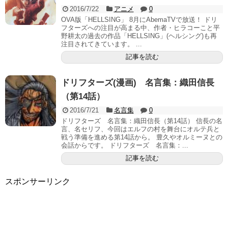
2016/7/22
アニメ
0
OVA版「HELLSING」 8月にAbemaTVで放送！ ドリ
フターズへの注目が高まる中、作者・ヒラコーこと平
野耕太の過去の作品「HELLSING」(ヘルシング)も再
注目されてきています。 ...
記事を読む
ドリフターズ(漫画) 名言集：織田信長
（第14話）
2016/7/21
名言集
0
ドリフターズ 名言集：織田信長（第14話） 信長の名
言、名セリフ、今回はエルフの村を舞台にオルテ兵と
戦う準備を進める第14話から。 豊久やオルミーヌとの
会話からです。 ドリフターズ 名言集：...
記事を読む
スポンサーリンク